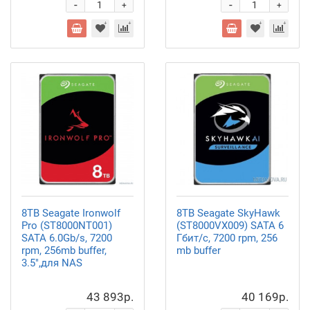
-
-
+
+
8TB Seagate Ironwolf
8TB Seagate SkyHawk
Pro (ST8000NT001)
(ST8000VX009) SATA 6
SATA 6.0Gb/s, 7200
Гбит/с, 7200 rpm, 256
rpm, 256mb buffer,
mb buffer
3.5",для NAS
43 893р.
40 169р.