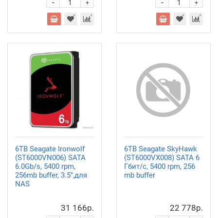
-
-
+
+
6TB Seagate Ironwolf
6TB Seagate SkyHawk
(ST6000VN006) SATA
(ST6000VX008) SATA 6
6.0Gb/s, 5400 rpm,
Гбит/с, 5400 rpm, 256
256mb buffer, 3.5",для
mb buffer
NAS
31 166р.
22 778р.