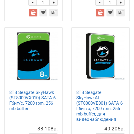
-
-
+
+
8TB Seagate SkyHawk
8TB Seagate
(ST8000VX010) SATA 6
SkyHawkAl
Гбит/с, 7200 rpm, 256
(ST8000VE001) SATA 6
mb buffer
Гбит/с, 7200 rpm, 256
mb buffer, для
видеонаблюдения
38 108р.
40 205р.