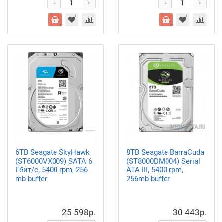
-
-
+
+
6TB Seagate SkyHawk
8TB Seagate BarraCuda
(ST6000VX009) SATA 6
(ST8000DM004) Serial
Гбит/с, 5400 rpm, 256
ATA III, 5400 rpm,
mb buffer
256mb buffer
25 598р.
30 443р.