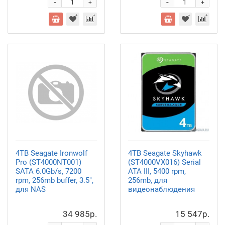
-
-
+
+
4TB Seagate Ironwolf
4TB Seagate Skyhawk
Pro (ST4000NT001)
(ST4000VX016) Serial
SATA 6.0Gb/s, 7200
ATA III, 5400 rpm,
rpm, 256mb buffer, 3.5",
256mb, для
для NAS
видеонаблюдения
34 985р.
15 547р.