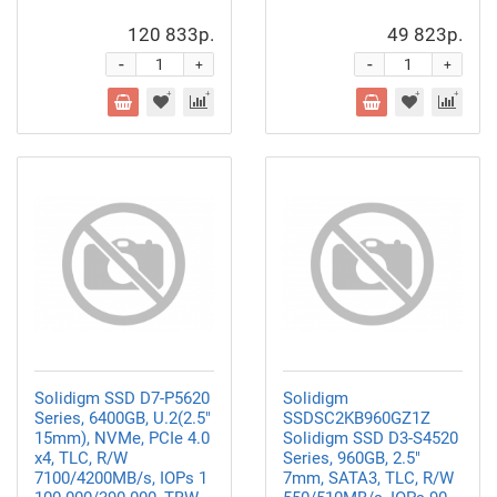
120 833р.
49 823р.
-
-
+
+
Solidigm SSD D7-P5620
Solidigm
Series, 6400GB, U.2(2.5"
SSDSC2KB960GZ1Z
15mm), NVMe, PCIe 4.0
Solidigm SSD D3-S4520
x4, TLC, R/W
Series, 960GB, 2.5"
7100/4200MB/s, IOPs 1
7mm, SATA3, TLC, R/W