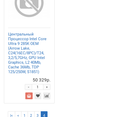
Центральный
Процессор Intel Core
Ultra 9 285K OEM
(Arrow Lake,
C24(16EC/8PC)/T24,
3,2/5,7GHz, GPU Intel
Graphics, L2 40Mb,
Cache 36Mb, TDP
125/250W, S1851)
50 329р.
-
+
|<
<
1
2
3
4