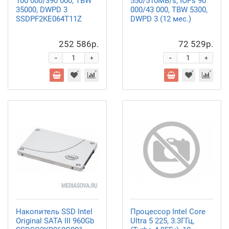
100 000/390 000, TBW
550/510MB/s, IOPs 90
35000, DWPD 3
000/43 000, TBW 5300,
SSDPF2KE064T11Z
DWPD 3 (12 мес.)
252 586р.
72 529р.
-
-
+
+
Накопитель SSD Intel
Процессор Intel Core
Original SATA III 960Gb
Ultra 5 225, 3.3ГГц,