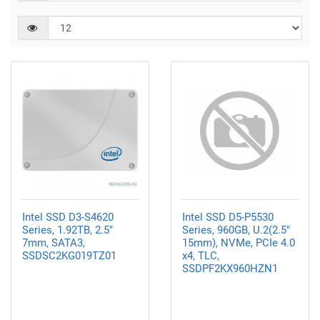
Intel SSD D3-S4620
Intel SSD D5-P5530
Series, 1.92TB, 2.5"
Series, 960GB, U.2(2.5"
7mm, SATA3,
15mm), NVMe, PCIe 4.0
SSDSC2KG019TZ01
x4, TLC,
SSDPF2KX960HZN1