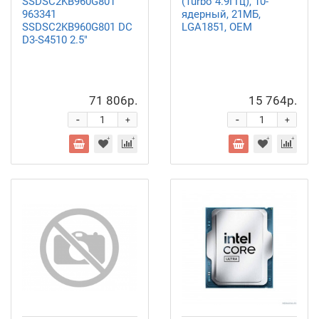
SSDSC2KB960G801
(Turbo 4.9ГГц), 10-
963341
ядерный, 21МБ,
SSDSC2KB960G801 DC
LGA1851, OEM
D3-S4510 2.5"
71 806р.
15 764р.
-
-
+
+