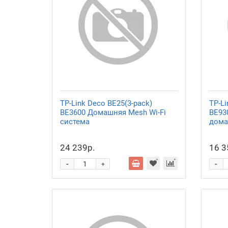
TP-Link Deco BE25(3-pack)
TP-Li
BE3600 Домашняя Mesh Wi-Fi
BE93
система
дома
24 239р.
16 3
-
-
+