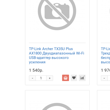
TP-Link Archer TX35U Plus
TP-L
AX1800 Двухдиапазонный Wi-Fi
Трех
USB-адаптер высокого
бесп
усиления
высо
1 540р.
1 97
-
-
+