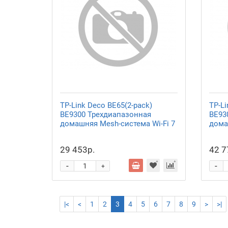
TP-Link Deco BE65(2-pack)
TP-Li
BE9300 Трехдиапазонная
BE93
домашняя Mesh-система Wi-Fi 7
дома
29 453р.
42 7
-
-
+
|<
<
1
2
3
4
5
6
7
8
9
>
>|