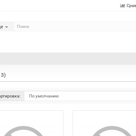
Сра
де
 3)
ртировка: