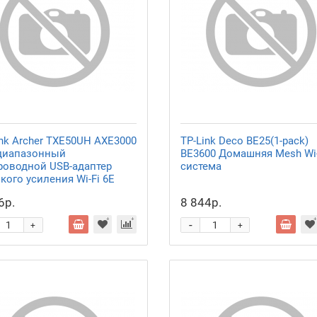
ink Archer TXE50UH AXE3000
TP-Link Deco BE25(1-pack)
диапазонный
BE3600 Домашняя Mesh Wi-
роводной USB-адаптер
система
кого усиления Wi-Fi 6E
6р.
8 844р.
-
+
+