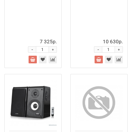
7 325р.
10 630р.
-
-
+
+