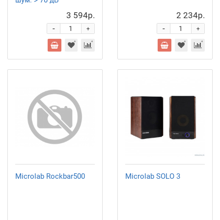
шум: > 70 дБ
3 594р.
2 234р.
-
-
+
+
Microlab Rockbar500
Microlab SOLO 3